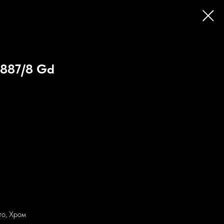
9887/8 Gd
то, Хром