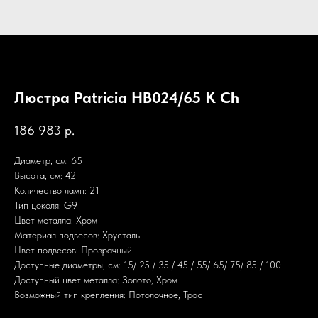
Люстра Patricia HB024/65 K Ch
186 983
р.
Диаметр, см: 65
Высота, см: 42
Количество ламп: 21
Тип цоколя: G9
Цвет металла: Хром
Материал подвесов: Хрусталь
Цвет подвесов: Прозрачный
Доступные диаметры, см: 15/ 25 / 35 / 45 / 55/ 65/ 75/ 85 / 100
Доступный цвет металла: Золото, Хром
Возможный тип крепления: Потолочное, Трос